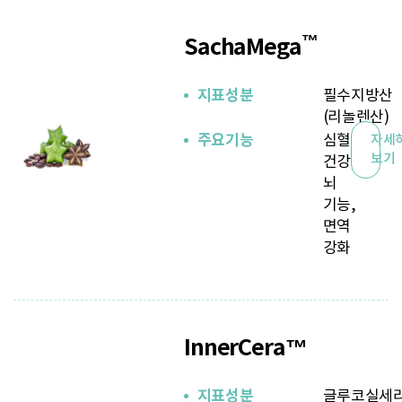
™
SachaMega
지표성분
필수지방산
(리놀렌산)
주요기능
심혈관
자세
보기
건강,
뇌
기능,
면역
강화
InnerCera™
지표성분
글루코실세