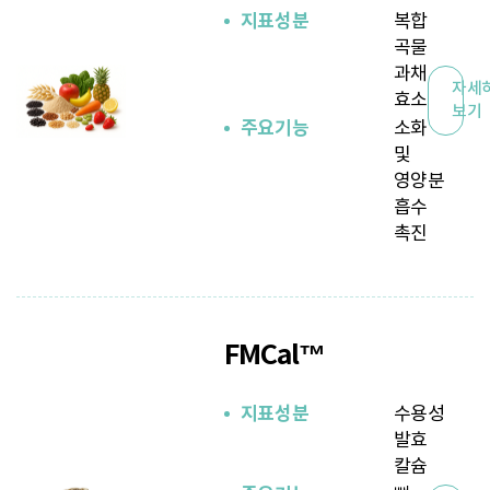
지표성분
복합
곡물
과채
자세
효소
보기
주요기능
소화
및
영양분
흡수
촉진
FMCal™
지표성분
수용성
발효
칼슘