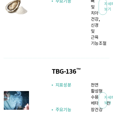
주요기능
뼈
자세
및
보기
치아
건강,
신경
및
근육
기능조절
™
TBG-136
지표성분
천연
활성형
수용성
자세
베타글루칸
보기
주요기능
장건강