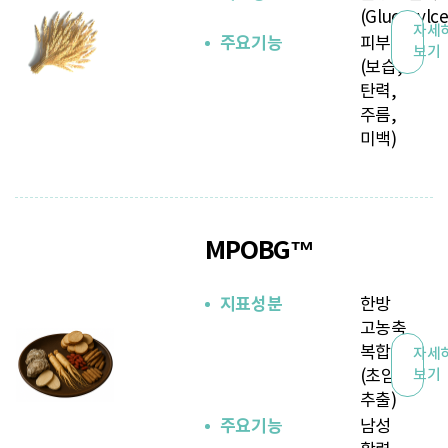
(Glucosylc
자세
주요기능
피부건강
보기
(보습,
탄력,
주름,
미백)
MPOBG™
지표성분
한방
고농축
복합물
자세
(초임계
보기
추출)
주요기능
남성