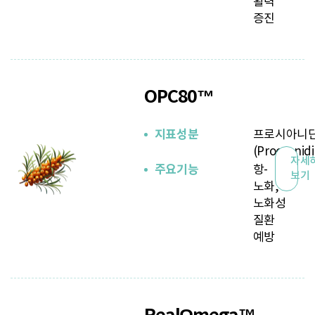
활력
증진
OPC80™
지표성분
프로시아니
(Procyanid
자세
주요기능
항-
보기
노화,
노화성
질환
예방