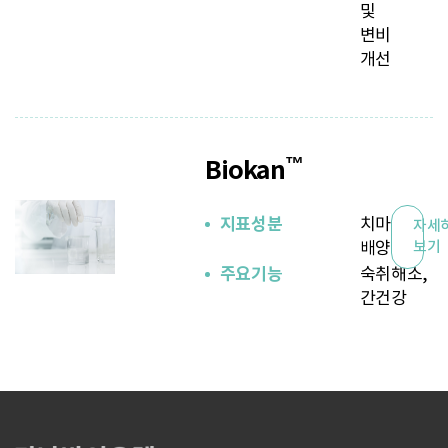
및
변비
개선
™
Biokan
지표성분
치마버섯
자세
배양액
보기
주요기능
숙취해소,
간건강