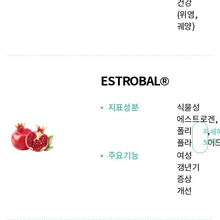
건강
(위염,
궤양)
ESTROBAL®
지표성분
식물성
에스트로겐,
폴리페놀,
자세
플라보노이
보기
주요기능
여성
갱년기
증상
개선