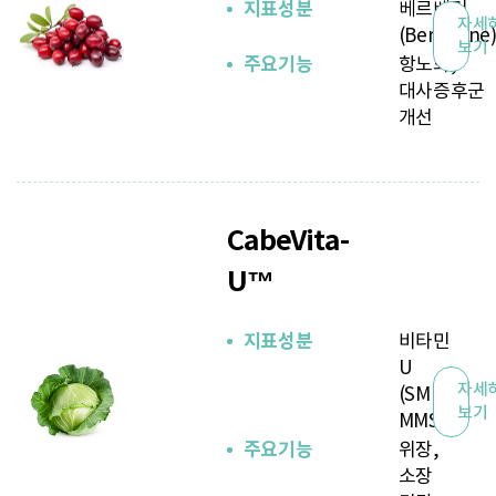
지표성분
베르베린
자세
(Berberine
보기
주요기능
항노화,
대사증후군
개선
CabeVita-
U™
지표성분
비타민
U
자세
(SMM,
보기
MMSC)
주요기능
위장,
소장