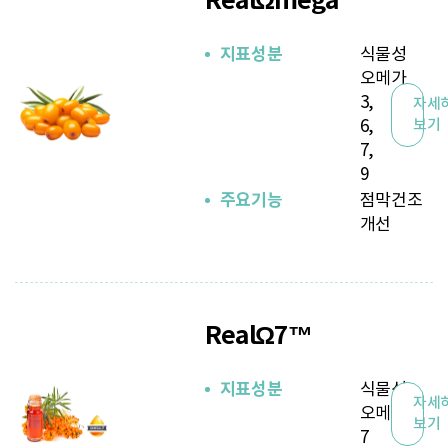
RealΩmega™
지표성분
식물성
오메가
3,
자세
6,
보기
7,
9
주요기능
점막건조
개선
RealΩ7™
지표성분
식물성
자세
오메가
보기
7