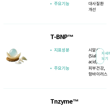
주요기능
대사질환
개선
T-BNP™
지표성분
시알산
자세
(Sialic
보기
acid)
주요기능
피부건강,
항바이러스
Tnzyme™