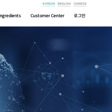
KOREAN
ENGLISH
CHINESE
ngredients
Customer Center
로그인