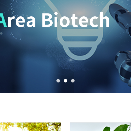
A
rea Biotech