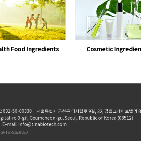
lth Food Ingredients
Cosmetic Ingredien
 631-56-00330
서울특별시 금천구 디지털로 9길, 32, 갑을그레이트밸리 B동 4
gital-ro 9-gil, Geumcheon-gu, Seoul, Republic of Korea (08512)
E-mail: info@tinabiotech.com
 RIGHTS RESERVED.